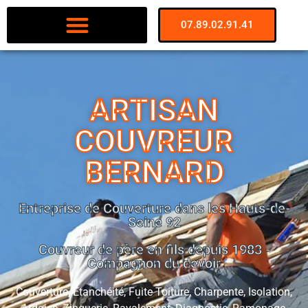
07.89.02.91.41
ARTISAN
COUVREUR
BERNARD
Entreprise de Couverture dans les Hauts-de-
Seine 92
Couvreur de père en fils depuis 1983 -
Compagnon du devoir
Couverture, Étanchéité, Fuite Toiture, Charpente, Isolation,