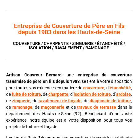
Entreprise de Couverture de Père en Fils
depuis 1983 dans les Hauts-de-Seine
COUVERTURE / CHARPENTE / ZINGUERIE / ÉTANCHÉITÉ /
ISOLATION / RAVALEMENT / RAMONAGE
Artisan Couvreur Bernard
, une
entreprise de couverture
transmise de père en fils depuis 1983
, se tient à votre disposition
pour toutes vos exigences en matière de
couverture
, d’
étanchéité
,
de
fuite de toiture
, de
charpente
, d’
isolation de toiture
, d’
ardoise
,
de
zinguerie
, de
ravalement de façade
, de
diagnostic de toiture
,
de
ramonage
, de
maçonnerie
et de
travaux de terrasse
dans le
département des Hauts-de-Seine (92). Bénéficiant d’une vaste
expérience, notre équipe est à votre disposition pour tous vos
projets de toiture et façade.
Implanté à Paris 14ème, nous sommes fiers de servir les habitants